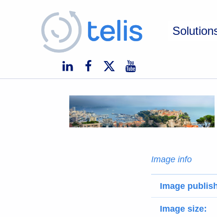
Telis
Solution
TELIS, VOS PROJETS NUMÉRIQUES À MONACO ET À L'INTERNATIONAL
Image info
Image publis
Image size: