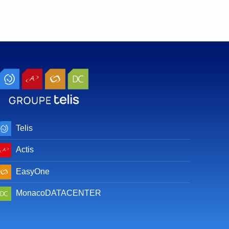
Telis
Actis
EasyOne
MonacoDATACENTER