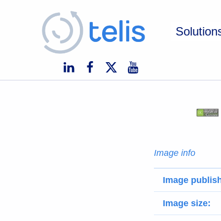
Telis
Solution
TELIS, VOS PROJETS NUMÉRIQUES À MONACO ET À L'INTERNATIONAL
Image info
Image publis
Image size: