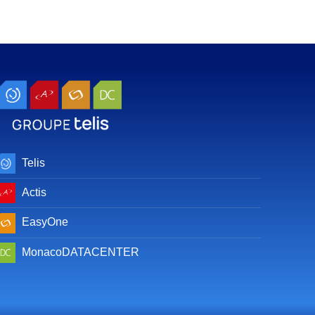
Telis
Actis
EasyOne
MonacoDATACENTER