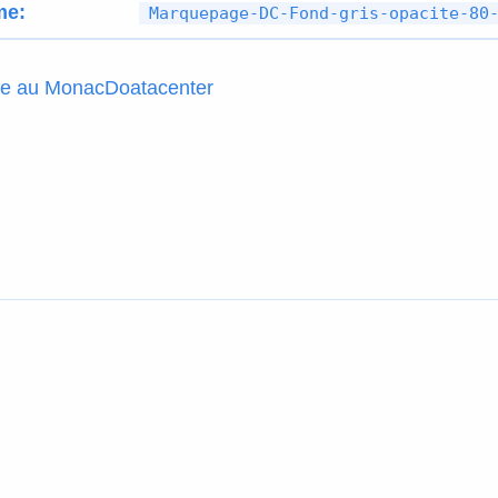
me:
Marquepage-DC-Fond-gris-opacite-80
ée au MonacDoatacenter